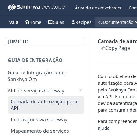
Área do desenvolvedor
Com
v2.0
Home
Guias
Recipes
Documentação A
Camada de auto
JUMP TO
Copy Page
GUIA DE INTEGRAÇÃO
Guia de Integração com o
Com o objetivo de
Sankhya Om
autorização para 
pelo Sankhya Om c
API de Serviços Gateway
via API. Em outras
Camada de autorização para
devida autenticaç
API
para consumir det
Requisições via Gateway
Para compreender 
ajuda
.
Mapeamento de serviços