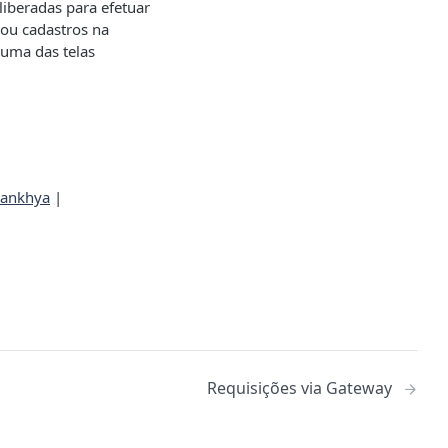
 liberadas para efetuar
 ou cadastros na
 uma das telas
Sankhya
|
Requisições via Gateway