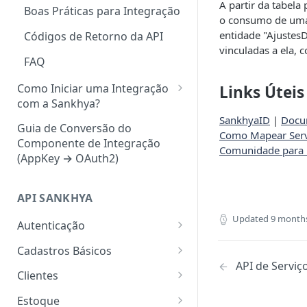
A partir da tabela
Boas Práticas para Integração
o consumo de uma 
entidade "Ajustes
Códigos de Retorno da API
vinculadas a ela,
FAQ
Como Iniciar uma Integração
Links Úteis
com a Sankhya?
SankhyaID
|
Docu
Concedendo Acesso a Área do
Guia de Conversão do
Como Mapear Serv
Desenvolvedor para
Componente de Integração
Comunidade para 
Colaboradores
(AppKey → OAuth2)
Gerando Tokens de Integração
no SankhyaOm
API SANKHYA
Updated
9 month
Autenticação
Autenticação com
POST
Cadastros Básicos
usuário e senha (fluxo
API de Servi
Lista de Naturezas
GET
legado/descontinuado)
Clientes
Lista de Centros de
Retornar lista de clientes
GET
GET
Autenticação com OAuth
Estoque
POST