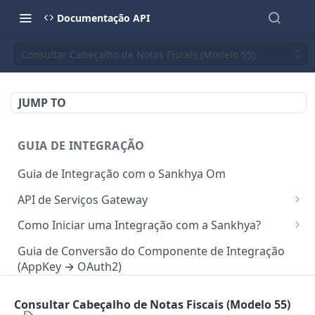
Documentação API
Consultar Cabeçalho de Notas Fiscais (Modelo 55)
JUMP TO
GUIA DE INTEGRAÇÃO
Guia de Integração com o Sankhya Om
API de Serviços Gateway
Camada de autorização para API
Como Iniciar uma Integração com a Sankhya?
Requisições via Gateway
Concedendo Acesso a Área do Desenvolvedor para
Guia de Conversão do Componente de Integração
Colaboradores
(AppKey → OAuth2)
Mapeamento de serviços
Gerando Tokens de Integração no SankhyaOm
Boas Práticas para Integração
Consultar Cabeçalho de Notas Fiscais (Modelo 55)
API SANKHYA