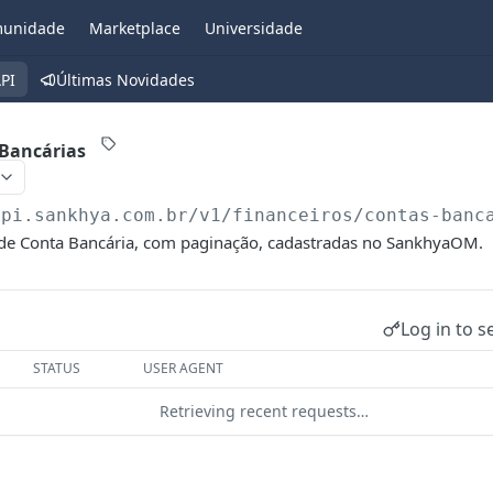
unidade
Marketplace
Universidade
PI
Últimas Novidades
 Bancárias
api.sankhya.com.br
/v1/financeiros/contas-banc
 de Conta Bancária, com paginação, cadastradas no SankhyaOM.
Log in to s
STATUS
USER AGENT
Retrieving recent requests…