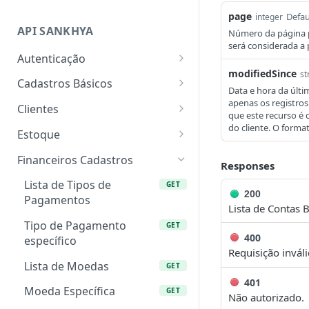
Boas Práticas para Integração
Gerando Tokens de Integração
page
Defau
integer
no SankhyaOm
API SANKHYA
Códigos de Retorno da API
Número da página p
será considerada a 
FAQ
Autenticação
modifiedSince
st
Autenticação com
POST
Cadastros Básicos
Data e hora da últi
usuário e senha (fluxo
Lista de Naturezas
apenas os registros
GET
legado/descontinuado)
Clientes
que este recurso é 
Lista de Centros de
Retornar lista de clientes
do cliente. O for
GET
GET
Autenticação com OAuth
Estoque
POST
Resultado
2.0 (Client Credentials)
Incluir cliente
Obter dados de estoque
POST
GET
Financeiros Cadastros
Responses
Natureza Específica
de um produto
GET
Incluir contatos para o
POST
Lista de Tipos de
GET
Lista de Tipos de
cliente
Obter dados de estoque
200
GET
GET
Pagamentos
Lista de Contas 
Operação
de vários produtos
Atualizar cliente
PUT
Tipo de Pagamento
GET
Centro de Resultado
Lista de Locais de
GET
GET
400
específico
Atualizar contato do
PUT
Específico
Estoque
Requisição inváli
cliente
Lista de Moedas
GET
Lista de Projetos
Local de Estoque
GET
GET
401
específico
Moeda Específica
GET
Não autorizado.
Projeto Específico
GET