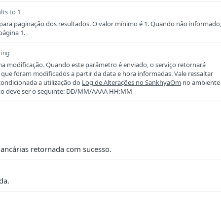
lts to 1
ara paginação dos resultados. O valor mínimo é 1. Quando não informado
página 1.
ring
ma modificação. Quando este parâmetro é enviado, o serviço retornará
 que foram modificados a partir da data e hora informadas. Vale ressaltar
condicionada a utilização do
Log de Alterações no SankhyaOm
no ambiente
mato deve ser o seguinte: DD/MM/AAAA HH:MM
Bancárias retornada com sucesso.
da.