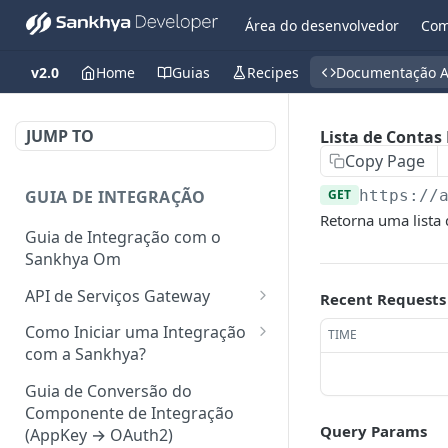
Área do desenvolvedor
Com
v2.0
Home
Guias
Recipes
Documentação A
JUMP TO
Lista de Contas
Copy Page
GUIA DE INTEGRAÇÃO
GET
https://
Retorna uma lista
Guia de Integração com o
Sankhya Om
API de Serviços Gateway
Recent Requests
Camada de autorização para
Como Iniciar uma Integração
TIME
API
com a Sankhya?
Requisições via Gateway
Concedendo Acesso a Área do
Guia de Conversão do
Desenvolvedor para
Componente de Integração
Mapeamento de serviços
Colaboradores
Query Params
(AppKey → OAuth2)