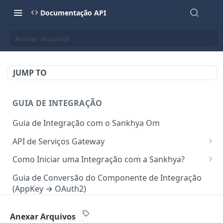
Documentação API
Anexar Arquivos
JUMP TO
GUIA DE INTEGRAÇÃO
Guia de Integração com o Sankhya Om
API de Serviços Gateway
Camada de autorização para API
Como Iniciar uma Integração com a Sankhya?
Requisições via Gateway
Concedendo Acesso a Área do Desenvolvedor para
Guia de Conversão do Componente de Integração
Colaboradores
(AppKey → OAuth2)
Mapeamento de serviços
Gerando Tokens de Integração no SankhyaOm
Boas Práticas para Integração
Anexar Arquivos
API SANKHYA