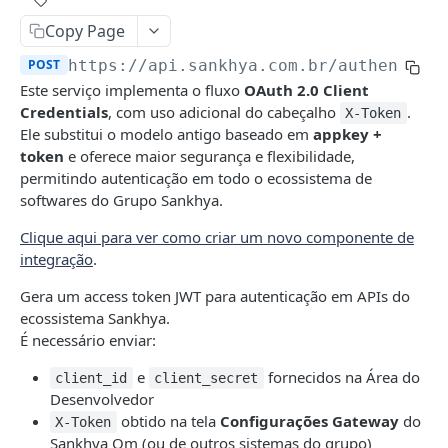
Códigos de Retorno da API
Autenticação
Copy Page
FAQ
Autenticação com usuário e senha (fluxo
POST
https://api.sankhya.com.br
/authentica
POST
legado/descontinuado)
Este serviço implementa o fluxo
OAuth 2.0 Client
Credentials
, com uso adicional do cabeçalho
.
X-Token
Autenticação com OAuth 2.0 (Client
POST
Ele substitui o modelo antigo baseado em
appkey +
Credentials)
token
e oferece maior segurança e flexibilidade,
permitindo autenticação em todo o ecossistema de
Cadastros Básicos
softwares do Grupo Sankhya.
Lista de Naturezas
GET
Clientes
Clique aqui para ver como criar um novo componente de
Lista de Centros de Resultado
Retornar lista de clientes
GET
GET
Estoque
integração
.
Natureza Específica
Incluir cliente
Obter dados de estoque de um produto
POST
GET
GET
Financeiros Cadastros
Gera um access token JWT para autenticação em APIs do
ecossistema Sankhya.
Lista de Tipos de Operação
Incluir contatos para o cliente
Obter dados de estoque de vários produtos
Lista de Tipos de Pagamentos
POST
GET
GET
GET
Financeiros Movimentos
É necessário enviar:
Centro de Resultado Específico
Atualizar cliente
Lista de Locais de Estoque
Tipo de Pagamento específico
Obter Receitas
PUT
GET
GET
GET
GET
Fiscal
e
fornecidos na Área do
client_id
client_secret
Lista de Projetos
Atualizar contato do cliente
Local de Estoque específico
Lista de Moedas
Registrar Receitas
Importar Nota Fiscal de Serviço
Desenvolvedor
POST
POST
PUT
GET
GET
GET
HCM Cadastros
obtido na tela
Configurações Gateway
do
X-Token
Projeto Específico
Moeda Específica
Atualizar Receitas
Calcular Impostos em Vendas
Lista de Cargos
POST
PUT
GET
GET
GET
HCM Funcionários
Sankhya Om (ou de outros sistemas do grupo)