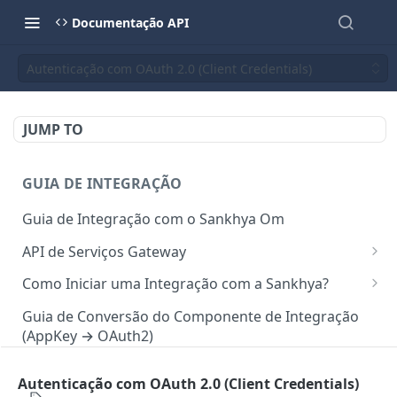
Documentação API
Autenticação com OAuth 2.0 (Client Credentials)
JUMP TO
GUIA DE INTEGRAÇÃO
Guia de Integração com o Sankhya Om
API de Serviços Gateway
Camada de autorização para API
Como Iniciar uma Integração com a Sankhya?
Requisições via Gateway
Concedendo Acesso a Área do Desenvolvedor para
Guia de Conversão do Componente de Integração
Colaboradores
(AppKey → OAuth2)
Mapeamento de serviços
Gerando Tokens de Integração no SankhyaOm
Boas Práticas para Integração
Autenticação com OAuth 2.0 (Client Credentials)
API SANKHYA