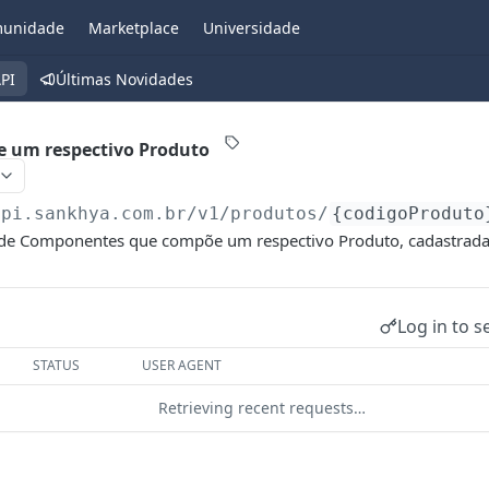
unidade
Marketplace
Universidade
PI
Últimas Novidades
 um respectivo Produto
api.sankhya.com.br
/v1/produtos/
{codigoProduto
a de Componentes que compõe um respectivo Produto, cadastra
Log in to s
STATUS
USER AGENT
Retrieving recent requests…