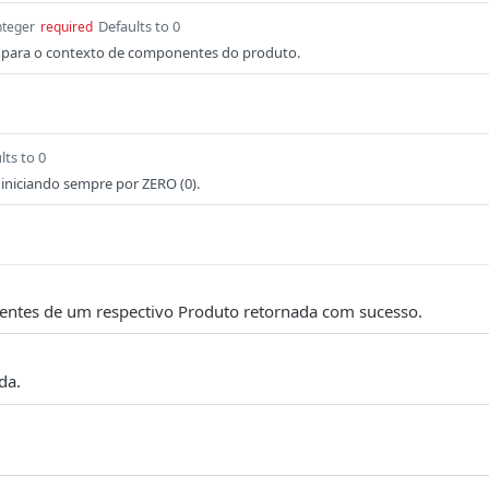
Defaults to 0
nteger
required
 para o contexto de componentes do produto.
lts to 0
iniciando sempre por ZERO (0).
entes de um respectivo Produto retornada com sucesso.
da.