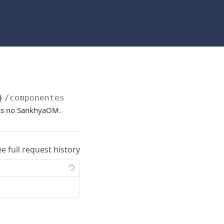
}
/componentes
das no SankhyaOM.
ee full request history