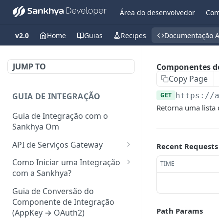
Área do desenvolvedor
Com
v2.0
Home
Guias
Recipes
Documentação A
JUMP TO
Componentes de
Copy Page
GUIA DE INTEGRAÇÃO
GET
https://
Retorna uma list
Guia de Integração com o
Sankhya Om
API de Serviços Gateway
Recent Requests
Camada de autorização para
Como Iniciar uma Integração
TIME
API
com a Sankhya?
Requisições via Gateway
Concedendo Acesso a Área do
Guia de Conversão do
Desenvolvedor para
Componente de Integração
Mapeamento de serviços
Colaboradores
Path Params
(AppKey → OAuth2)