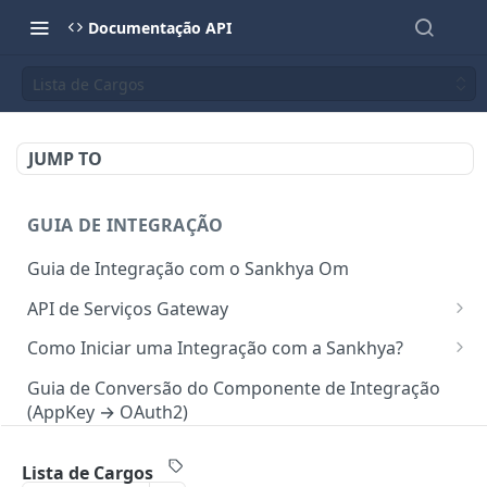
Documentação API
Lista de Cargos
JUMP TO
GUIA DE INTEGRAÇÃO
Guia de Integração com o Sankhya Om
API de Serviços Gateway
Camada de autorização para API
Como Iniciar uma Integração com a Sankhya?
Requisições via Gateway
Concedendo Acesso a Área do Desenvolvedor para
Guia de Conversão do Componente de Integração
Colaboradores
(AppKey → OAuth2)
Mapeamento de serviços
Gerando Tokens de Integração no SankhyaOm
Boas Práticas para Integração
Lista de Cargos
API SANKHYA