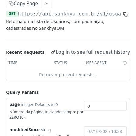
Copy Page
Códigos de Retorno da API
Autenticação
GET
https://api.sankhya.com.br
/v1/usuarios
FAQ
Autenticação com usuário e senha (fluxo
POST
Cadastros Básicos
Retorna uma lista de Usuários, com paginação,
legado/descontinuado)
cadastradas no SankhyaOM.
Lista de Naturezas
GET
Autenticação com OAuth 2.0 (Client
POST
Credentials)
Lista de Centros de Resultado
GET
Log in to see full request history
Recent Requests
Natureza Específica
GET
TIME
STATUS
USER AGENT
Lista de Tipos de Operação
GET
Retrieving recent requests…
Centro de Resultado Específico
GET
Lista de Projetos
GET
Query Params
Projeto Específico
GET
page
Defaults to 0
integer
Tipo de Operação Específico
GET
Número da página, iniciando sempre por
ZERO (0).
Lista de Vendedores
GET
modifiedSince
string
Vendedor específico
GET