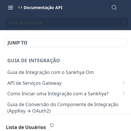
Documentação API
Lista de Usuários
JUMP TO
GUIA DE INTEGRAÇÃO
Guia de Integração com o Sankhya Om
API de Serviços Gateway
Camada de autorização para API
Como Iniciar uma Integração com a Sankhya?
Requisições via Gateway
Concedendo Acesso a Área do Desenvolvedor para
Guia de Conversão do Componente de Integração
Colaboradores
(AppKey → OAuth2)
Mapeamento de serviços
Gerando Tokens de Integração no SankhyaOm
Boas Práticas para Integração
Lista de Usuários
API SANKHYA