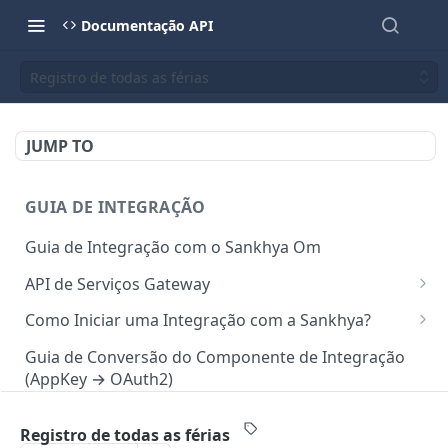
Documentação API
Registro de todas as férias
JUMP TO
GUIA DE INTEGRAÇÃO
Guia de Integração com o Sankhya Om
API de Serviços Gateway
Camada de autorização para API
Como Iniciar uma Integração com a Sankhya?
Requisições via Gateway
Concedendo Acesso a Área do Desenvolvedor para
Guia de Conversão do Componente de Integração
Colaboradores
(AppKey → OAuth2)
Mapeamento de serviços
Gerando Tokens de Integração no SankhyaOm
Boas Práticas para Integração
Registro de todas as férias
API SANKHYA