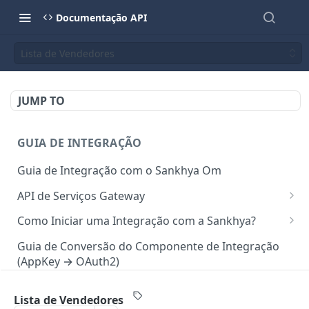
Documentação API
Lista de Vendedores
JUMP TO
GUIA DE INTEGRAÇÃO
Guia de Integração com o Sankhya Om
API de Serviços Gateway
Camada de autorização para API
Como Iniciar uma Integração com a Sankhya?
Requisições via Gateway
Concedendo Acesso a Área do Desenvolvedor para
Guia de Conversão do Componente de Integração
Colaboradores
(AppKey → OAuth2)
Mapeamento de serviços
Gerando Tokens de Integração no SankhyaOm
Boas Práticas para Integração
Lista de Vendedores
API SANKHYA