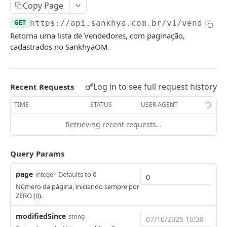
Copy Page
Códigos de Retorno da API
Autenticação
GET
https://api.sankhya.com.br
/v1/vendedor
FAQ
Autenticação com usuário e senha (fluxo
POST
Cadastros Básicos
Retorna uma lista de Vendedores, com paginação,
legado/descontinuado)
cadastrados no SankhyaOM.
Lista de Naturezas
GET
Autenticação com OAuth 2.0 (Client
POST
Credentials)
Lista de Centros de Resultado
GET
Log in to see full request history
Recent Requests
Natureza Específica
GET
TIME
STATUS
USER AGENT
Lista de Tipos de Operação
GET
Retrieving recent requests…
Centro de Resultado Específico
GET
Lista de Projetos
GET
Query Params
Projeto Específico
GET
page
Defaults to 0
integer
Tipo de Operação Específico
GET
Número da página, iniciando sempre por
ZERO (0).
Lista de Vendedores
GET
modifiedSince
string
Vendedor específico
GET