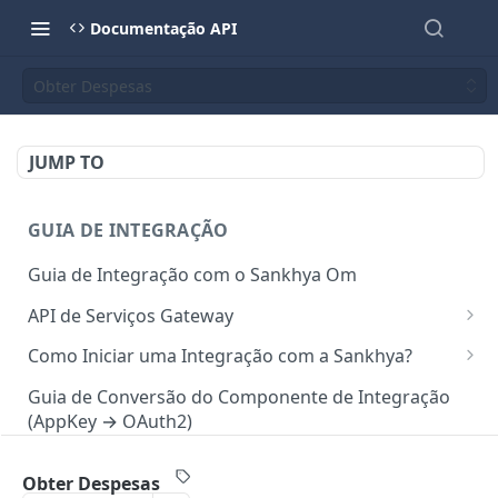
Documentação API
Obter Despesas
JUMP TO
GUIA DE INTEGRAÇÃO
Guia de Integração com o Sankhya Om
API de Serviços Gateway
Camada de autorização para API
Como Iniciar uma Integração com a Sankhya?
Requisições via Gateway
Concedendo Acesso a Área do Desenvolvedor para
Guia de Conversão do Componente de Integração
Colaboradores
(AppKey → OAuth2)
Mapeamento de serviços
Gerando Tokens de Integração no SankhyaOm
Boas Práticas para Integração
Obter Despesas
API SANKHYA