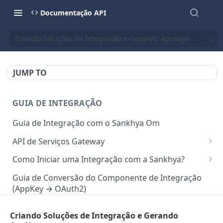
Documentação API
Criando Soluções de Integração e Gerando AppKeys
JUMP TO
GUIA DE INTEGRAÇÃO
Guia de Integração com o Sankhya Om
API de Serviços Gateway
Camada de autorização para API
Como Iniciar uma Integração com a Sankhya?
Requisições via Gateway
Concedendo Acesso a Área do Desenvolvedor para
Guia de Conversão do Componente de Integração
Colaboradores
(AppKey → OAuth2)
Mapeamento de serviços
Gerando Tokens de Integração no SankhyaOm
Boas Práticas para Integração
Criando Soluções de Integração e Gerando
API SANKHYA