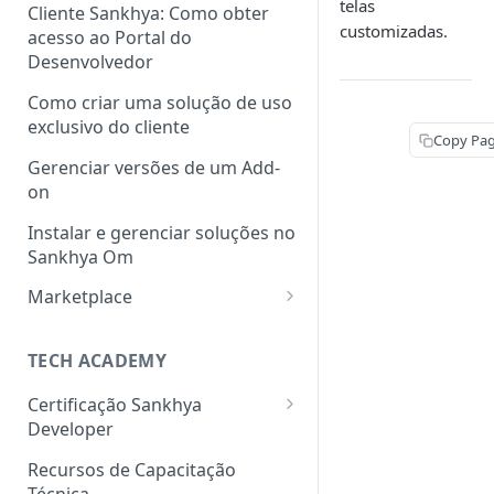
telas
Cliente Sankhya: Como obter
customizadas.
acesso ao Portal do
Desenvolvedor
Como criar uma solução de uso
exclusivo do cliente
Copy Pa
Gerenciar versões de um Add-
on
Instalar e gerenciar soluções no
Sankhya Om
Marketplace
Como cadastrar uma solução
no Marketplace via Portal do
TECH ACADEMY
Desenvolvedor
Certificação Sankhya
Developer
Associate Framework (Back-
Recursos de Capacitação
end)
Técnica