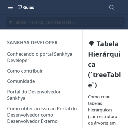
Guias
🌳 Tabela Hierárquica (`treeTable`)
🌳 Tabela
SANKHYA DEVELOPER
Hierárqui
Conhecendo o portal Sankhya
Developer
ca
Como contribuir
(`treeTabl
Comunidade
e`)
Portal do Desenvolvedor
Como criar
Sankhya
tabelas
Como obter acesso ao Portal do
hierárquicas
Desenvolvedor como
(com estrutura
Desenvolvedor Externo
de árvore) em