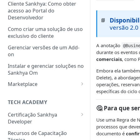
Cliente Sankhya: Como obter
acesso ao Portal do
Desenvolvedor
Disponibi
📘
versão 2.0
Como criar uma solução de uso
exclusivo do cliente
A anotação
@Busin
Gerenciar versões de um Add-
durante os eventos
on
comerciais
, como 
Instalar e gerenciar soluções no
Embora ela também p
Sankhya Om
Delete), a abordag
Marketplace
operações, reserva
específicas do ciclo 
Como cadastrar uma solução
no Marketplace via Portal do
TECH ACADEMY
Desenvolvedor
🤔 Para que se
Certificação Sankhya
Use uma Regra de Ne
Developer
processos que deve
Associate Framework (Back-
Recursos de Capacitação
documento é
confi
end)
Técnica