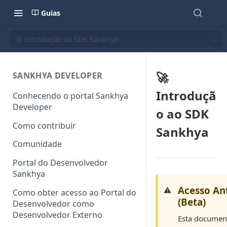
Guias
🚀 Introdução ao SDK Sankhya
🚀
SANKHYA DEVELOPER
Introduçã
Conhecendo o portal Sankhya
Developer
o ao SDK
Como contribuir
Sankhya
Comunidade
Portal do Desenvolvedor
Sankhya
Acesso An
⚠️
Como obter acesso ao Portal do
(Beta)
Desenvolvedor como
Desenvolvedor Externo
Esta document