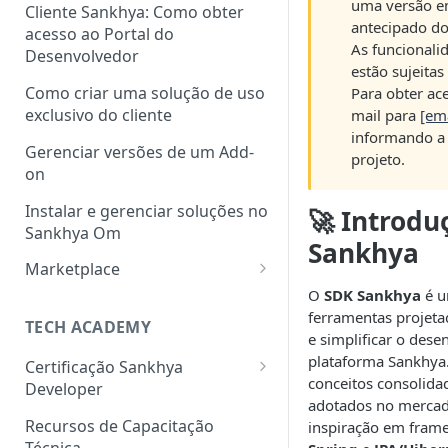
uma versão e
Cliente Sankhya: Como obter
antecipado d
acesso ao Portal do
As funcionali
Desenvolvedor
estão sujeitas
Como criar uma solução de uso
Para obter ac
exclusivo do cliente
mail para
[em
informando 
Gerenciar versões de um Add-
projeto.
on
Instalar e gerenciar soluções no
🚀 Introdu
Sankhya Om
Sankhya
Marketplace
O
SDK Sankhya
é u
Como cadastrar uma solução
ferramentas projet
no Marketplace via Portal do
TECH ACADEMY
e simplificar o des
Desenvolvedor
plataforma Sankhya.
Certificação Sankhya
conceitos consolid
Developer
adotados no mercad
Associate Framework (Back-
Recursos de Capacitação
inspiração em fra
end)
Técnica