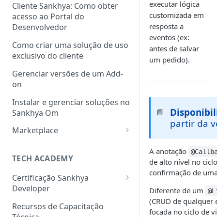
executar lógica
Cliente Sankhya: Como obter
customizada em
acesso ao Portal do
resposta a
Desenvolvedor
eventos (ex:
Como criar uma solução de uso
antes de salvar
exclusivo do cliente
um pedido).
Gerenciar versões de um Add-
on
Instalar e gerenciar soluções no
Disponibi
📘
Sankhya Om
partir da 
Marketplace
Como cadastrar uma solução
A anotação
@Callb
no Marketplace via Portal do
TECH ACADEMY
de alto nível no cicl
Desenvolvedor
confirmação de uma
Certificação Sankhya
Developer
Diferente de um
@L
(CRUD de qualquer 
Associate Framework (Back-
Recursos de Capacitação
focada no ciclo de v
end)
Técnica