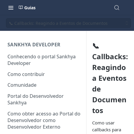
Guias
📞 Callbacks: Reagindo a Eventos de Documentos
📞
SANKHYA DEVELOPER
Callbacks:
Conhecendo o portal Sankhya
Developer
Reagindo
Como contribuir
a Eventos
Comunidade
de
Portal do Desenvolvedor
Documen
Sankhya
tos
Como obter acesso ao Portal do
Desenvolvedor como
Como usar
Desenvolvedor Externo
callbacks para