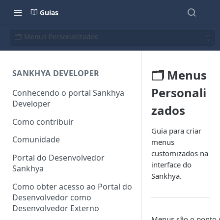
Guias
🗂️ Menus Personalizados
🗂️ Menus
SANKHYA DEVELOPER
Personali
Conhecendo o portal Sankhya
Developer
zados
Como contribuir
Guia para criar
Comunidade
menus
customizados na
Portal do Desenvolvedor
interface do
Sankhya
Sankhya.
Como obter acesso ao Portal do
Desenvolvedor como
Desenvolvedor Externo
Menus são o ponto d