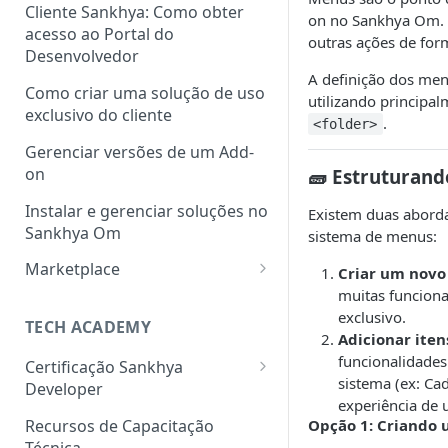
Cliente Sankhya: Como obter
on no Sankhya Om. E
acesso ao Portal do
outras ações de for
Desenvolvedor
A definição dos menu
Como criar uma solução de uso
utilizando principa
exclusivo do cliente
.
<folder>
Gerenciar versões de um Add-
on
🧱 Estruturan
Instalar e gerenciar soluções no
Existem duas aborda
Sankhya Om
sistema de menus:
Marketplace
Criar um novo
muitas funciona
Como cadastrar uma solução
exclusivo.
no Marketplace via Portal do
TECH ACADEMY
Adicionar ite
Desenvolvedor
funcionalidade
Certificação Sankhya
sistema (ex: Ca
Developer
experiência de u
Associate Framework (Back-
Recursos de Capacitação
Opção 1: Criando
end)
Técnica