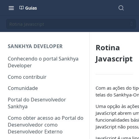
Guias
Rotina Javascript
Rotina
SANKHYA DEVELOPER
Javascript
Conhecendo o portal Sankhya
Developer
Como contribuir
Com as ações do tip
Comunidade
telas do Sankhya-O
Portal do Desenvolvedor
Uma opção às ações 
Sankhya
JavaScript abrem u
Como obter acesso ao Portal do
funcionalidades bás
Desenvolvedor como
JavaScript não possu
Desenvolvedor Externo
JavaScript é uma li