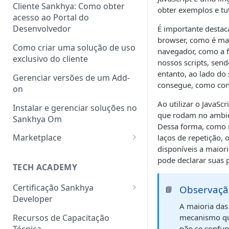
Cliente Sankhya: Como obter
obter exemplos e tut
acesso ao Portal do
Desenvolvedor
É importante destac
browser, como é ma
Como criar uma solução de uso
navegador, como a f
exclusivo do cliente
nossos scripts, sen
entanto, ao lado do 
Gerenciar versões de um Add-
consegue, como cons
on
Ao utilizar o JavaS
Instalar e gerenciar soluções no
que rodam no ambien
Sankhya Om
Dessa forma, como na
Marketplace
laços de repetição,
disponíveis a maior
Como cadastrar uma solução
pode declarar suas p
no Marketplace via Portal do
TECH ACADEMY
Desenvolvedor
Certificação Sankhya
Observaçã
📘
Developer
A maioria das
Associate Framework (Back-
Recursos de Capacitação
mecanismo que
end)
Técnica
não se confund