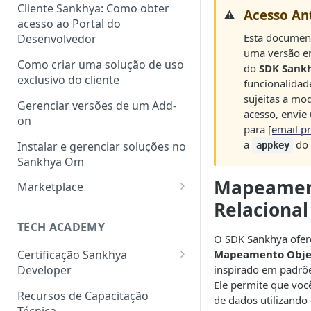
Cliente Sankhya: Como obter
Acesso An
⚠️
acesso ao Portal do
Esta document
Desenvolvedor
uma versão e
Como criar uma solução de uso
do
SDK Sank
exclusivo do cliente
funcionalidad
sujeitas a mod
Gerenciar versões de um Add-
acesso, envie
on
para
[email p
a
do 
Instalar e gerenciar soluções no
appkey
Sankhya Om
Mapeament
Marketplace
Relacional
Como cadastrar uma solução
no Marketplace via Portal do
TECH ACADEMY
Desenvolvedor
O SDK Sankhya ofe
Mapeamento Objet
Certificação Sankhya
inspirado em padrõ
Developer
Ele permite que voc
Associate Framework (Back-
Recursos de Capacitação
de dados utilizando 
end)
Técnica