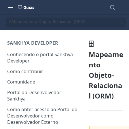
Guias
🗄️Mapeamento Objeto-Relacional (ORM)
🗄️
SANKHYA DEVELOPER
Mapeame
Conhecendo o portal Sankhya
Developer
nto
Como contribuir
Objeto-
Comunidade
Relaciona
Portal do Desenvolvedor
l (ORM)
Sankhya
Como obter acesso ao Portal do
Desenvolvedor como
Desenvolvedor Externo